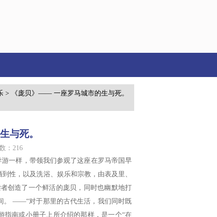
乐
> 《庞贝》—— 一座罗马城市的生与死。
的生与死。
数：216
导游一样，带领我们参观了这座在罗马帝国早
酒到性，以及洗浴、娱乐和宗教，由表及里、
读者创造了一个鲜活的庞贝，同时也幽默地打
。 ——“对于那里的古代生活，我们同时既
旅游指南或小册子上所介绍的那样，是一个“在