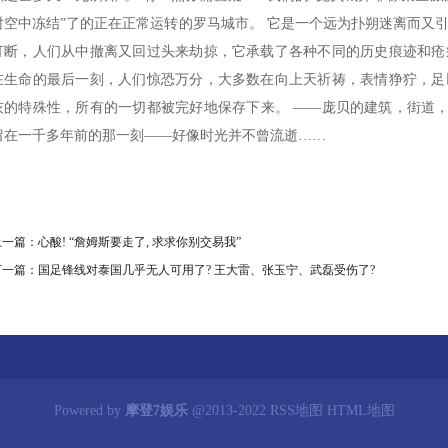
时空中冻结”了的正在正常运转的罗马城市。 它是一个远为扑朔迷离而又
打断，人们从中撤离又回过头来劫掠，它承载了各种不同的历史痕迹和疮
在生命的最后一刻，人们惊恐万分，大多数在向上天祈祷，表情狰狞，足
灰的特殊性，所有的一切都被完好地保存下来。 ——庞贝的建筑，街道
留在一千多年前的那一刻——好像时光并不曾流逝……
上一篇：
心酸! “詹姆斯要走了, 求求你别交易我”
下一篇：
国足锋线对泰国几乎无人可用了? 王大雷、张玉宁、武磊受伤了?
Powered by
摩登7娱乐
@2013-2022
RSS地图
HTML地图