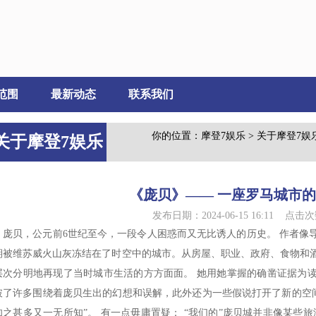
范围
最新动态
联系我们
你的位置：
摩登7娱乐
>
关于摩登7娱
关于摩登7娱乐
《庞贝》—— 一座罗马城市
发布日期：2024-06-15 16:11 点击次
：庞贝，公元前6世纪至今，一段令人困惑而又无比诱人的历史。 作者像
期被维苏威火山灰冻结在了时空中的城市。从房屋、职业、政府、食物和
层次分明地再现了当时城市生活的方方面面。 她用她掌握的确凿证据为
破了许多围绕着庞贝生出的幻想和误解，此外还为一些假说打开了新的空间
知之甚多又一无所知”。 有一点毋庸置疑： “我们的”庞贝城并非像某些