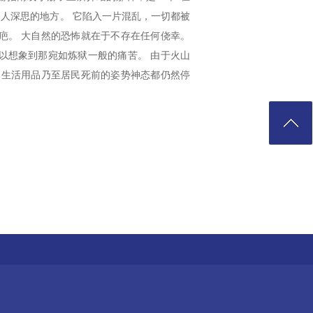
引人深思的地方。 它陷入一片混乱，一切都被
疤。 大自然的恐怖就在于不存在任何侥幸。
以想象到那宛如炼狱一般的痛苦。 由于火山
，生活用品乃至居民死前的姿势神态都仍然停